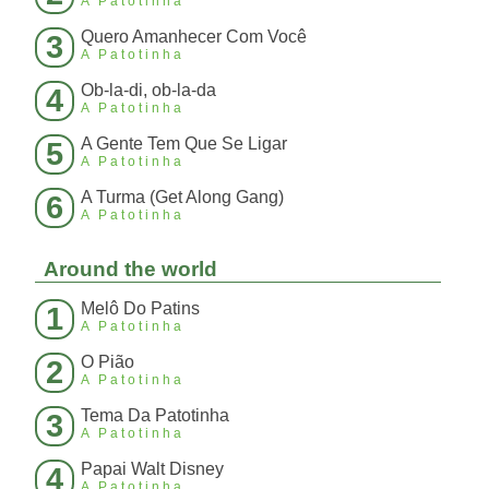
A Patotinha
Quero Amanhecer Com Você
3
A Patotinha
Ob-la-di, ob-la-da
4
A Patotinha
A Gente Tem Que Se Ligar
5
A Patotinha
A Turma (Get Along Gang)
6
A Patotinha
Around the world
Melô Do Patins
1
A Patotinha
O Pião
2
A Patotinha
Tema Da Patotinha
3
A Patotinha
Papai Walt Disney
4
A Patotinha