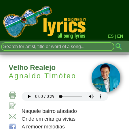
ES
|
EN
Velho Realejo
Agnaldo Timóteo
Naquele bairro afastado
Onde em criança vivias
A remoer melodias