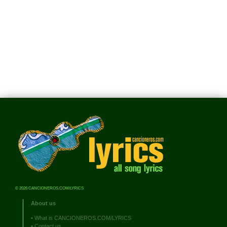
© 2026 CANCIONEROS.COM/LYRICS
About us
•
What is CANCIONEROS.COM/LYRICS
•
Contact us