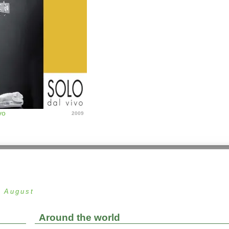
vo
2009
n August
Around the world