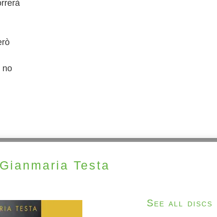
orrerà
erò
i no
Gianmaria Testa
See all discs