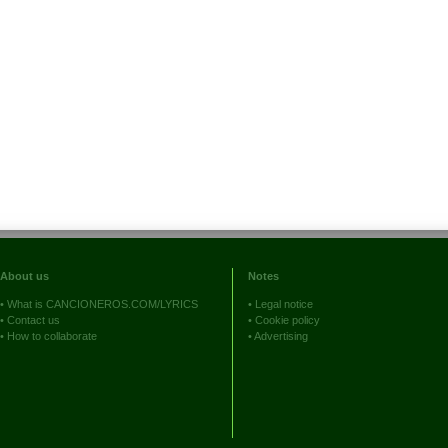
About us
Notes
•
What is CANCIONEROS.COM/LYRICS
•
Legal notice
•
Contact us
•
Cookie policy
•
How to collaborate
•
Advertising