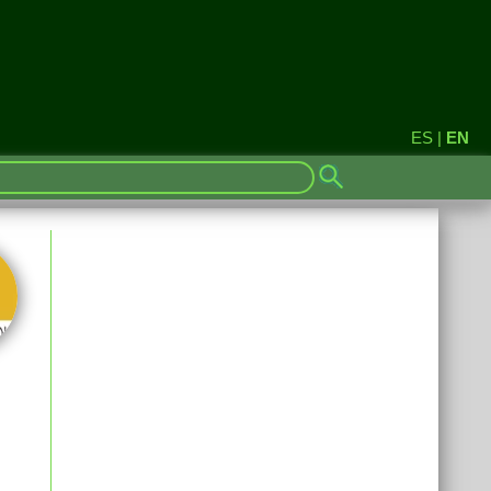
ES
|
EN