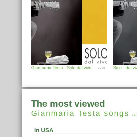
Gianmaria Testa - Solo dal vivo
Solo - dal vi
2009
The most viewed
Gianmaria Testa
songs
i
In USA