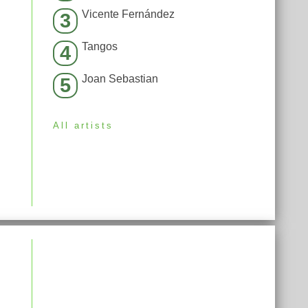
Vicente Fernández
3
Tangos
4
Joan Sebastian
5
All artists