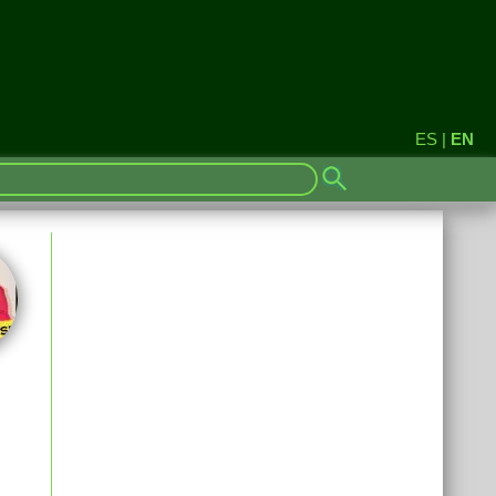
ES
|
EN