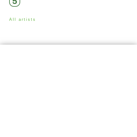
5
All artists