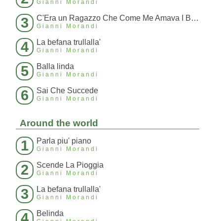
Gianni Morandi
C'Era un Ragazzo Che Come Me Amava I Beatles E I Rolling Stones
3
Gianni Morandi
La befana trullalla'
4
Gianni Morandi
Balla linda
5
Gianni Morandi
Sai Che Succede
6
Gianni Morandi
Around the world
Parla piu' piano
1
Gianni Morandi
Scende La Pioggia
2
Gianni Morandi
La befana trullalla'
3
Gianni Morandi
Belinda
4