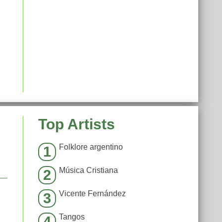
Top Artists
Folklore argentino
1
Música Cristiana
2
Vicente Fernández
3
Tangos
4