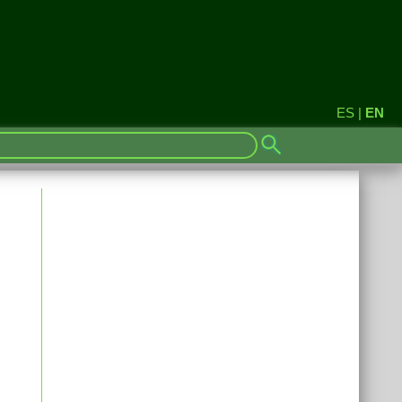
ES
|
EN