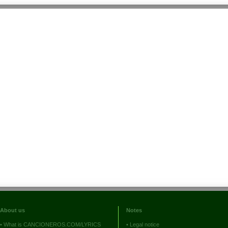
About us
Notes
•
What is CANCIONEROS.COM/LYRICS
•
Legal notice