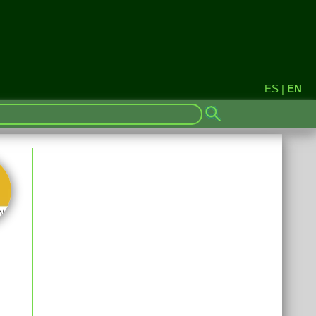
ES
|
EN