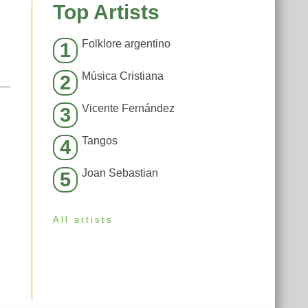
Top Artists
Folklore argentino
1
Música Cristiana
2
Vicente Fernández
3
Tangos
4
Joan Sebastian
5
All artists