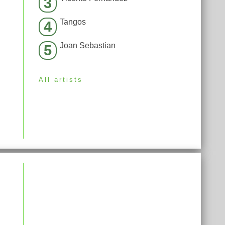
3
Tangos
4
Joan Sebastian
5
All artists