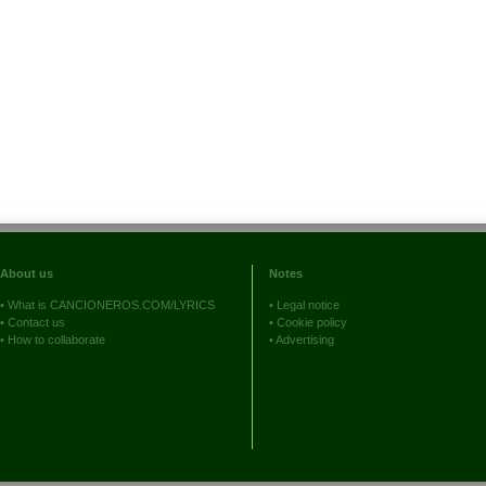
About us
Notes
•
What is CANCIONEROS.COM/LYRICS
•
Legal notice
•
Contact us
•
Cookie policy
•
How to collaborate
•
Advertising