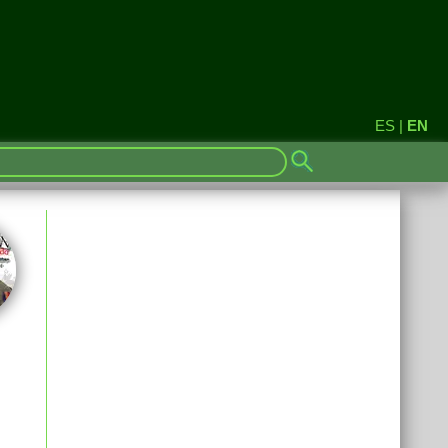
ES
|
EN