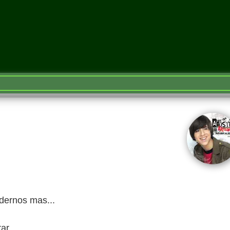
rdernos mas...
rar