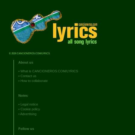
© 2026 CANCIONEROS.COM/LYRICS
About us
•
What is CANCIONEROS.COM/LYRICS
•
Contact us
•
How to collaborate
Notes
•
Legal notice
•
Cookie policy
•
Advertising
Follow us