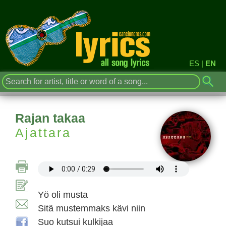
ES
|
EN
Rajan takaa
Ajattara
Yö oli musta
Sitä mustemmaks kävi niin
Suo kutsui kulkijaa