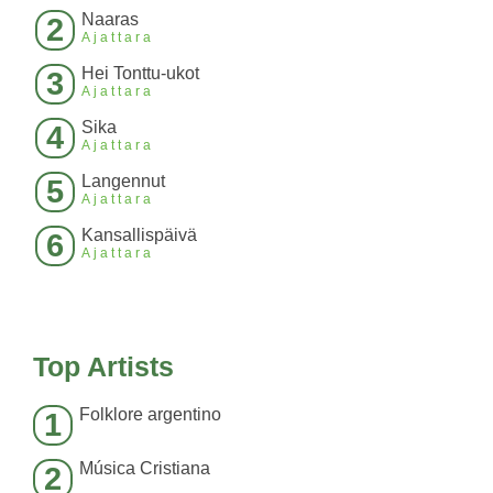
Naaras
2
Ajattara
Hei Tonttu-ukot
3
Ajattara
Sika
4
Ajattara
Langennut
5
Ajattara
Kansallispäivä
6
Ajattara
Top Artists
Folklore argentino
1
Música Cristiana
2