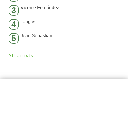
Vicente Fernández
3
Tangos
4
Joan Sebastian
5
All artists