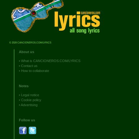
© 2026 CANCIONEROS.COM/LYRICS
About us
•
What is CANCIONEROS.COM/LYRICS
•
Contact us
•
How to collaborate
Notes
•
Legal notice
•
Cookie policy
•
Advertising
Follow us