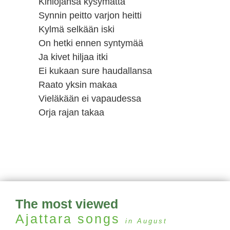
Kihlojansa kysymättä
Synnin peitto varjon heitti
Kylmä selkään iski
On hetki ennen syntymää
Ja kivet hiljaa itki
Ei kukaan sure haudallansa
Raato yksin makaa
Vieläkään ei vapaudessa
Orja rajan takaa
The most viewed
Ajattara
songs
in August