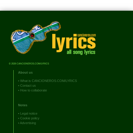
© 2026 CANCIONEROS.COM/LYRICS
About us
•
What is CANCIONEROS.COM/LYRICS
•
Contact us
•
How to collaborate
Notes
•
Legal notice
•
Cookie policy
•
Advertising