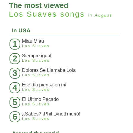
The most viewed
Los Suaves
songs
in August
In USA
Miau Miau
1
Los Suaves
Siempre igual
2
Los Suaves
Dolores Se Llamaba Lola
3
Los Suaves
Ese día piensa en mí
4
Los Suaves
El Último Pecado
5
Los Suaves
¿Sabes? ¡Phil Lynott murió!
6
Los Suaves