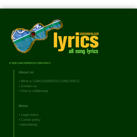
© 2026 CANCIONEROS.COM/LYRICS
About us
•
What is CANCIONEROS.COM/LYRICS
•
Contact us
•
How to collaborate
Notes
•
Legal notice
•
Cookie policy
•
Advertising