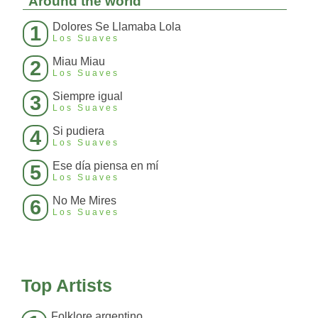
Around the world
Dolores Se Llamaba Lola
1
Los Suaves
Miau Miau
2
Los Suaves
Siempre igual
3
Los Suaves
Si pudiera
4
Los Suaves
Ese día piensa en mí
5
Los Suaves
No Me Mires
6
Los Suaves
Top Artists
Folklore argentino