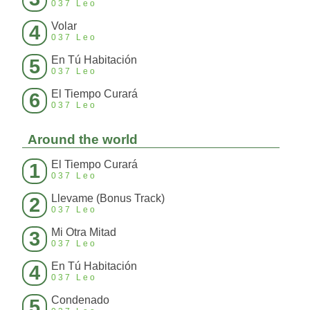
037 Leo
Volar
4
037 Leo
En Tú Habitación
5
037 Leo
El Tiempo Curará
6
037 Leo
Around the world
El Tiempo Curará
1
037 Leo
Llevame (Bonus Track)
2
037 Leo
Mi Otra Mitad
3
037 Leo
En Tú Habitación
4
037 Leo
Condenado
5