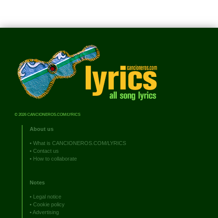
© 2026 CANCIONEROS.COM/LYRICS
About us
•
What is CANCIONEROS.COM/LYRICS
•
Contact us
•
How to collaborate
Notes
•
Legal notice
•
Cookie policy
•
Advertising