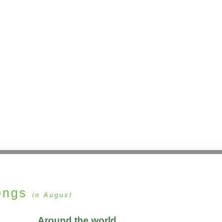
ongs
in August
Around the world