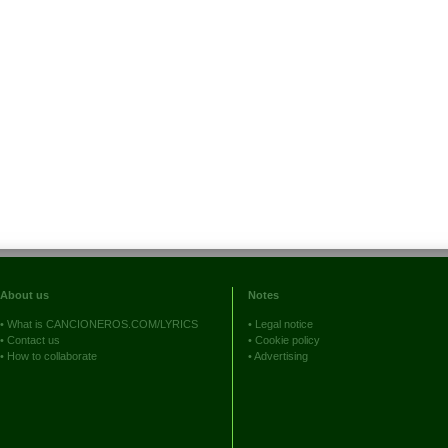
About us
Notes
•
What is CANCIONEROS.COM/LYRICS
•
Legal notice
•
Contact us
•
Cookie policy
•
How to collaborate
•
Advertising