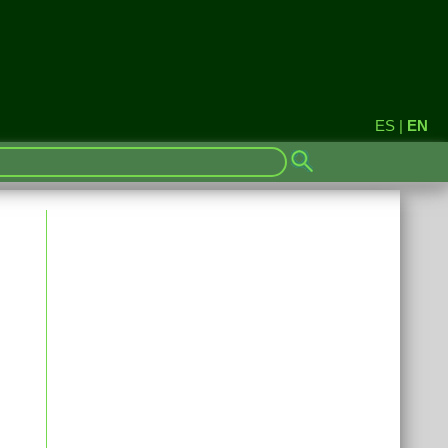
ES
|
EN