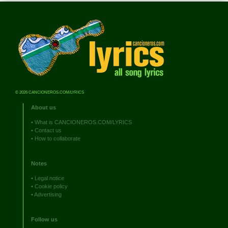
© 2026 CANCIONEROS.COM/LYRICS
About us
•
What is CANCIONEROS.COM/LYRICS
•
Contact us
•
How to collaborate
Notes
•
Legal notice
•
Cookie policy
•
Advertising
Follow us