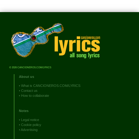
© 2026 CANCIONEROS.COM/LYRICS
About us
•
What is CANCIONEROS.COM/LYRICS
•
Contact us
•
How to collaborate
Notes
•
Legal notice
•
Cookie policy
•
Advertising