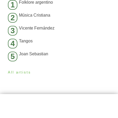
Folklore argentino
1
Música Cristiana
2
Vicente Fernández
3
Tangos
4
Joan Sebastian
5
All artists