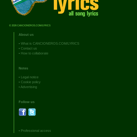
© 2026 CANCIONEROS.COM/LYRICS
About us
•
What is CANCIONEROS.COM/LYRICS
•
Contact us
•
How to collaborate
Notes
•
Legal notice
•
Cookie policy
•
Advertising
Follow us
•
Professional access