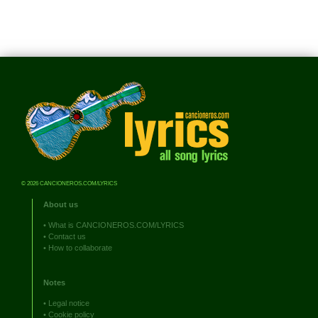
© 2026 CANCIONEROS.COM/LYRICS
About us
•
What is CANCIONEROS.COM/LYRICS
•
Contact us
•
How to collaborate
Notes
•
Legal notice
•
Cookie policy