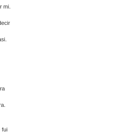
r mi.
decir
si.
ra
ra.
 fui