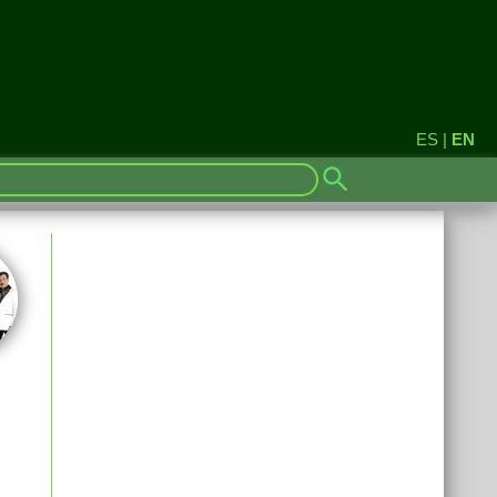
ES
|
EN