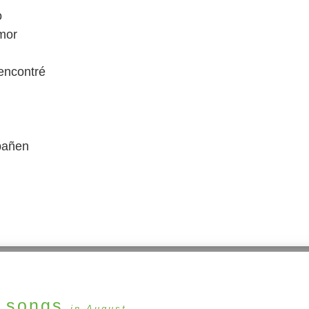
o
mor
encontré
pañen
songs
in August