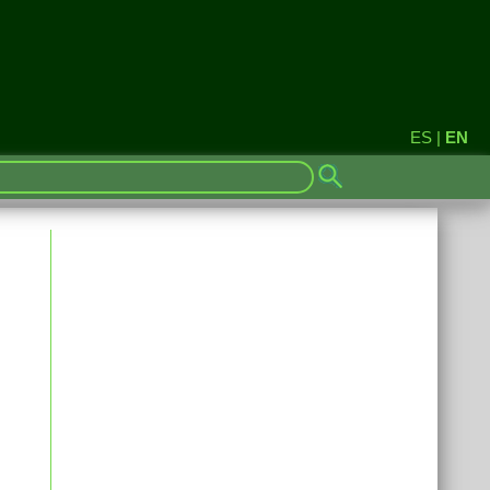
ES
|
EN