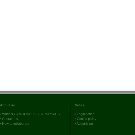
About us
Notes
•
What is CANCIONEROS.COM/LYRICS
•
Legal notice
•
Contact us
•
Cookie policy
•
How to collaborate
•
Advertising