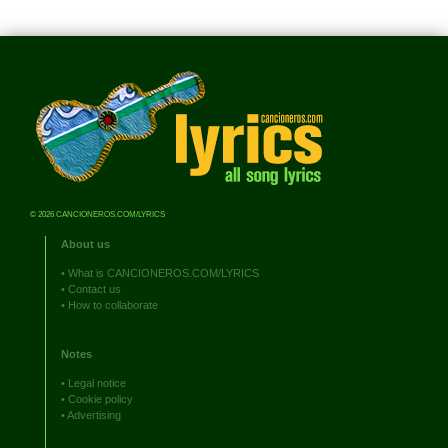
© 2026 CANCIONEROS.COM/LYRICS
About us
•
What is CANCIONEROS.COM/LYRICS
•
Contact us
•
How to collaborate
Notes
•
Legal notice
•
Cookie policy
•
Advertising