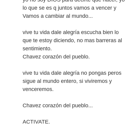
lo que se es q juntos vamos a vencer y
Vamos a cambiar al mundo...
vive tu vida dale alegría escucha bien lo
que te estoy diciendo, no mas barreras al
sentimiento.
Chavez corazón del pueblo.
vive tu vida dale alegría no pongas peros
sigue al mundo entero, si viviremos y
venceremos.
Chavez corazón del pueblo...
ACTIVATE.