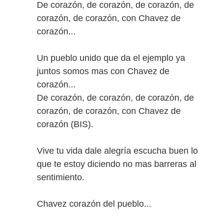
De corazón, de corazón, de corazón, de
corazón, de corazón, con Chavez de
corazón...
Un pueblo unido que da el ejemplo ya
juntos somos mas con Chavez de
corazón...
De corazón, de corazón, de corazón, de
corazón, de corazón, con Chavez de
corazón (BIS).
Vive tu vida dale alegría escucha buen lo
que te estoy diciendo no mas barreras al
sentimiento.
Chavez corazón del pueblo...