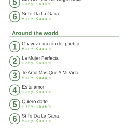
5
Hany Kauam
Si Te Da La Gana
6
Hany Kauam
Around the world
Chavez corazón del pueblo
1
Hany Kauam
La Mujer Perfecta
2
Hany Kauam
Te Amo Mas Que A Mi Vida
3
Hany Kauam
Es tu amor
4
Hany Kauam
Quiero darte
5
Hany Kauam
Si Te Da La Gana
6
Hany Kauam