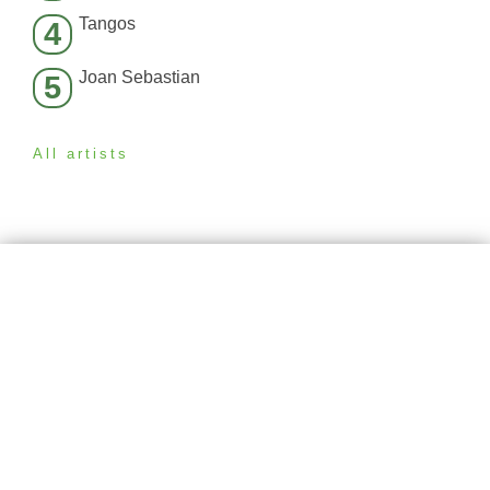
Tangos
4
Joan Sebastian
5
All artists