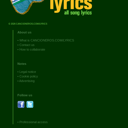
© 2026 CANCIONEROS.COM/LYRICS
About us
•
What is CANCIONEROS.COM/LYRICS
•
Contact us
•
How to collaborate
Notes
•
Legal notice
•
Cookie policy
•
Advertising
Follow us
•
Professional access