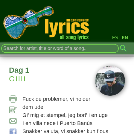
ES
|
EN
Dag 1
Gilli
Fuck de problemer, vi holder
dem ude
Gi' mig et stempel, jeg bort' i en uge
I en villa nede i Puerto Banús
Snakker valuta, vi snakker kun flous