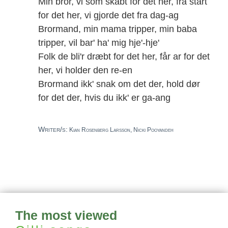
Min bror, vi som skabt for det her, fra start
for det her, vi gjorde det fra dag-ag
Brormand, min mama tripper, min baba
tripper, vil bar' ha' mig hje'-hje'
Folk de bli'r dræbt for det her, får ar for det
her, vi holder den re-en
Brormand ikk' snak om det der, hold dør
for det der, hvis du ikk' er ga-ang
Writer/s:
Kian Rosenberg Larsson, Nicki Pooyandeh
The most viewed