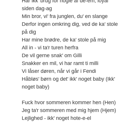
Har ikk' brug for nogle af de-em, loyal
siden dag-ag
Min bror, vi' fra junglen, du' en slange
Derfor ingen omkring dig, ved de ka' stole
på dig
Har mine brødre, de ka' stole på mig
All in - vi ta'r turen herfra
De vil gerne snak' om Gilli
Snakker en mil, vi har ramt ti milli
Vi låser døren, når vi går i Fendi
Håbløs' børn og det' ikk' noget baby (Ikk'
noget baby)
Fuck hvor sommeren kommer hen (Hen)
Jeg ta'r sommeren med mig hjem (Hjem)
Lejlighed - ikk' noget hote-e-el