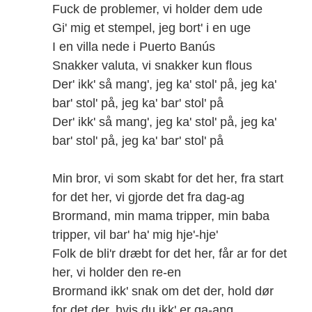
Fuck de problemer, vi holder dem ude
Gi' mig et stempel, jeg bort' i en uge
I en villa nede i Puerto Banús
Snakker valuta, vi snakker kun flous
Der' ikk' så mang', jeg ka' stol' på, jeg ka'
bar' stol' på, jeg ka' bar' stol' på
Der' ikk' så mang', jeg ka' stol' på, jeg ka'
bar' stol' på, jeg ka' bar' stol' på
Min bror, vi som skabt for det her, fra start
for det her, vi gjorde det fra dag-ag
Brormand, min mama tripper, min baba
tripper, vil bar' ha' mig hje'-hje'
Folk de bli'r dræbt for det her, får ar for det
her, vi holder den re-en
Brormand ikk' snak om det der, hold dør
for det der, hvis du ikk' er ga-ang