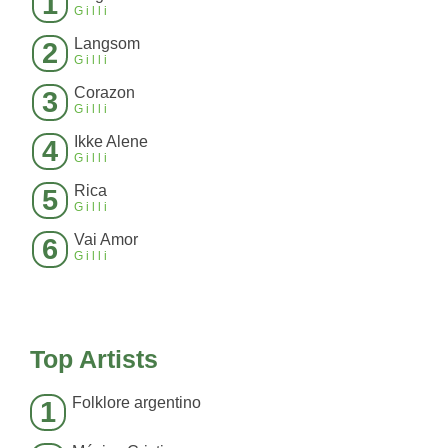
1
Gilli
Langsom
2
Gilli
Corazon
3
Gilli
Ikke Alene
4
Gilli
Rica
5
Gilli
Vai Amor
6
Gilli
Top Artists
Folklore argentino
1