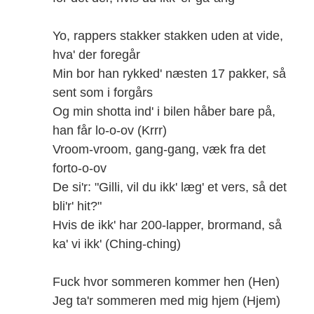
Yo, rappers stakker stakken uden at vide,
hva' der foregår
Min bor han rykked' næsten 17 pakker, så
sent som i forgårs
Og min shotta ind' i bilen håber bare på,
han får lo-o-ov (Krrr)
Vroom-vroom, gang-gang, væk fra det
forto-o-ov
De si'r: "Gilli, vil du ikk' læg' et vers, så det
bli'r' hit?"
Hvis de ikk' har 200-lapper, brormand, så
ka' vi ikk' (Ching-ching)
Fuck hvor sommeren kommer hen (Hen)
Jeg ta'r sommeren med mig hjem (Hjem)