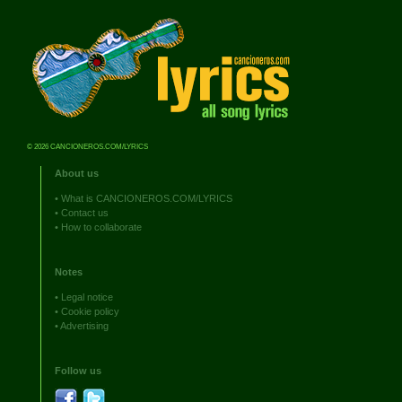
© 2026 CANCIONEROS.COM/LYRICS
About us
•
What is CANCIONEROS.COM/LYRICS
•
Contact us
•
How to collaborate
Notes
•
Legal notice
•
Cookie policy
•
Advertising
Follow us