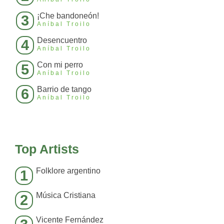
¡Che bandoneón!
3
Aníbal Troilo
Desencuentro
4
Aníbal Troilo
Con mi perro
5
Aníbal Troilo
Barrio de tango
6
Aníbal Troilo
Top Artists
Folklore argentino
1
Música Cristiana
2
Vicente Fernández