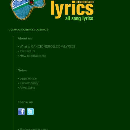
© 2026 CANCIONEROS.COM/LYRICS
About us
•
What is CANCIONEROS.COM/LYRICS
•
Contact us
•
How to collaborate
Notes
•
Legal notice
•
Cookie policy
•
Advertising
Follow us
•
Professional access