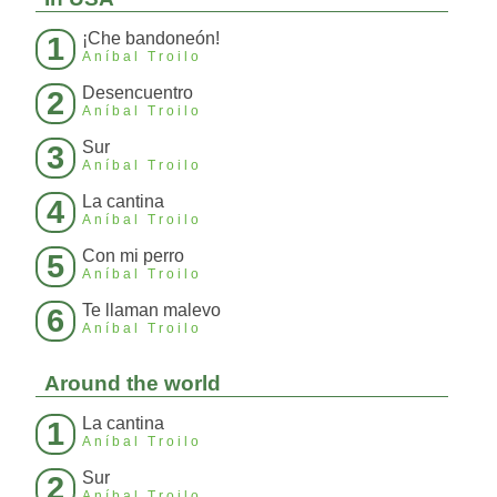
¡Che bandoneón!
1
Aníbal Troilo
Desencuentro
2
Aníbal Troilo
Sur
3
Aníbal Troilo
La cantina
4
Aníbal Troilo
Con mi perro
5
Aníbal Troilo
Te llaman malevo
6
Aníbal Troilo
Around the world
La cantina
1
Aníbal Troilo
Sur
2
Aníbal Troilo