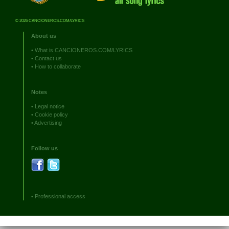
© 2026 CANCIONEROS.COM/LYRICS
About us
•
What is CANCIONEROS.COM/LYRICS
•
Contact us
•
How to collaborate
Notes
•
Legal notice
•
Cookie policy
•
Advertising
Follow us
•
Professional access