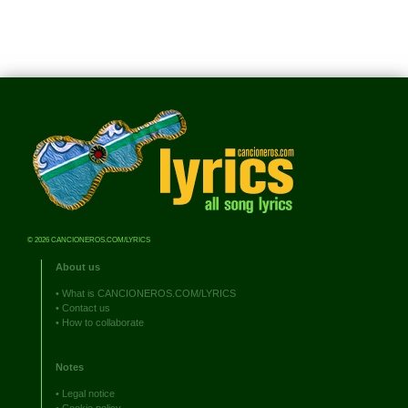
© 2026 CANCIONEROS.COM/LYRICS
About us
•
What is CANCIONEROS.COM/LYRICS
•
Contact us
•
How to collaborate
Notes
•
Legal notice
•
Cookie policy