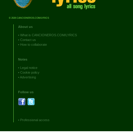
© 2026 CANCIONEROS.COM/LYRICS
About us
•
What is CANCIONEROS.COM/LYRICS
•
Contact us
•
How to collaborate
Notes
•
Legal notice
•
Cookie policy
•
Advertising
Follow us
•
Professional access