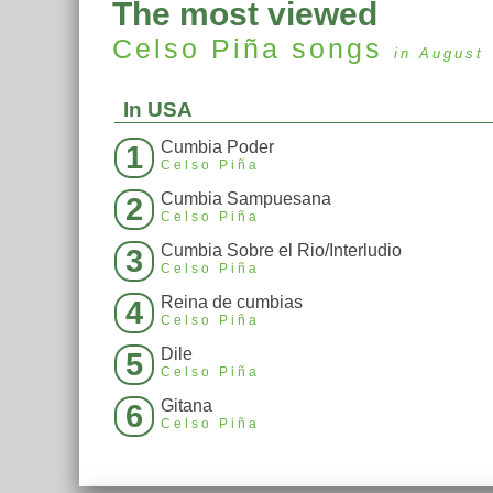
The most viewed
Celso Piña
songs
in August
In USA
Cumbia Poder
1
Celso Piña
Cumbia Sampuesana
2
Celso Piña
Cumbia Sobre el Rio/Interludio
3
Celso Piña
Reina de cumbias
4
Celso Piña
Dile
5
Celso Piña
Gitana
6
Celso Piña