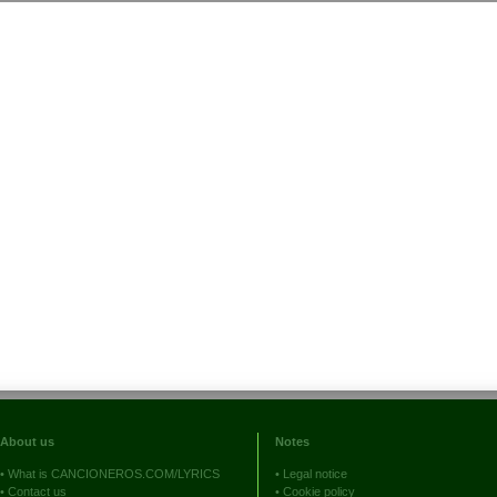
About us
Notes
•
What is CANCIONEROS.COM/LYRICS
•
Legal notice
•
Contact us
•
Cookie policy