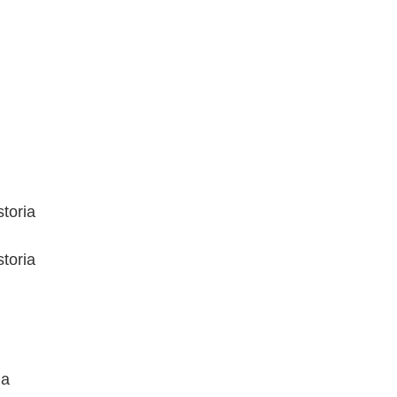
toria
toria
ia