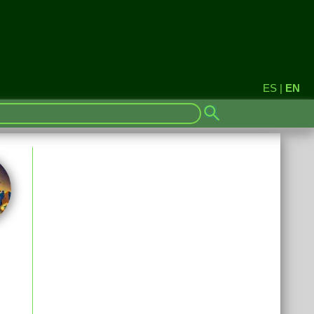
ES
|
EN