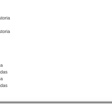
toria
toria
ia
adas
ia
adas