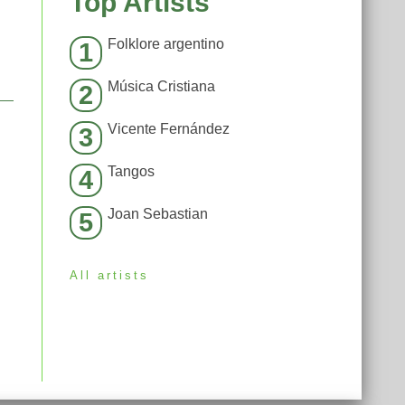
Top Artists
Folklore argentino
1
Música Cristiana
2
Vicente Fernández
3
Tangos
4
Joan Sebastian
5
All artists