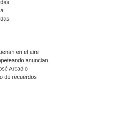
adas
ia
adas
enan en el aire
ompeteando anuncian
sé Arcadio
no de recuerdos