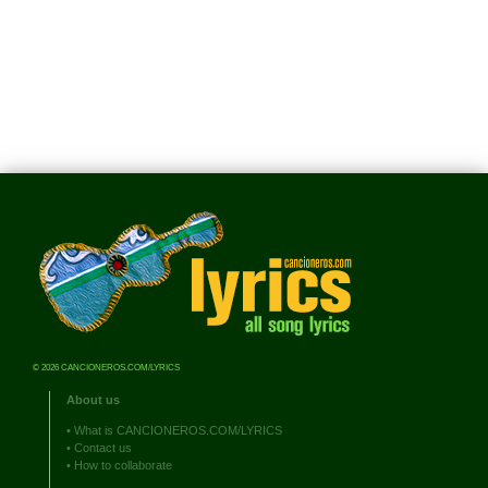
© 2026 CANCIONEROS.COM/LYRICS
About us
•
What is CANCIONEROS.COM/LYRICS
•
Contact us
•
How to collaborate