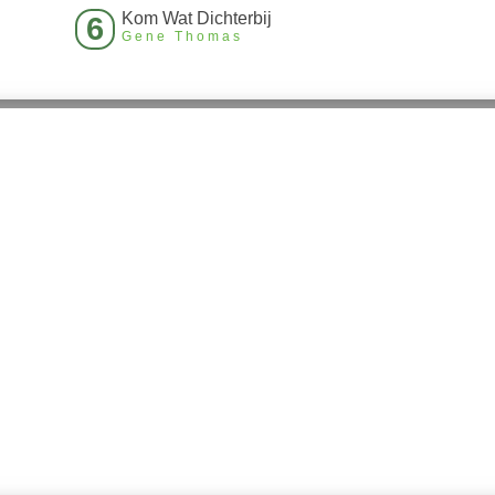
Kom Wat Dichterbij
6
Gene Thomas