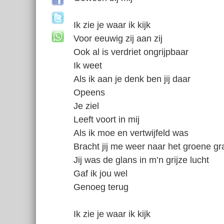
Ik zie je waar ik kijk
Voor eeuwig zij aan zij
Ook al is verdriet ongrijpbaar
Ik weet
Als ik aan je denk ben jij daar
Opeens
Je ziel
Leeft voort in mij
Als ik moe en vertwijfeld was
Bracht jij me weer naar het groene gr
Jij was de glans in m’n grijze lucht
Gaf ik jou wel
Genoeg terug
Ik zie je waar ik kijk