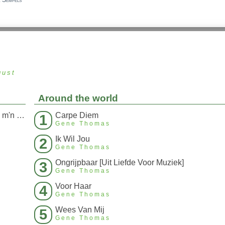
. Sempels
gust
Around the world
Met rock 'n roll in m'n hart Met rock 'n roll in m'n hart
Carpe Diem
1
Gene Thomas
Ik Wil Jou
2
Gene Thomas
Ongrijpbaar [Uit Liefde Voor Muziek]
3
Gene Thomas
Voor Haar
4
Gene Thomas
Wees Van Mij
5
Gene Thomas