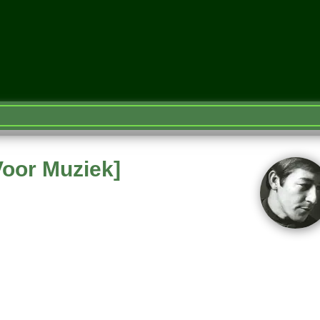
Voor Muziek]