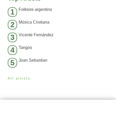
Folklore argentino
1
Música Cristiana
2
Vicente Fernández
3
Tangos
4
Joan Sebastian
5
All artists