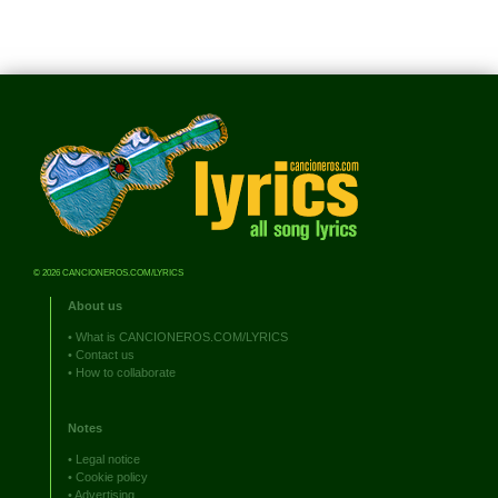
© 2026 CANCIONEROS.COM/LYRICS
About us
•
What is CANCIONEROS.COM/LYRICS
•
Contact us
•
How to collaborate
Notes
•
Legal notice
•
Cookie policy
•
Advertising