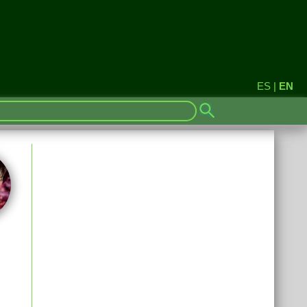
ES
|
EN