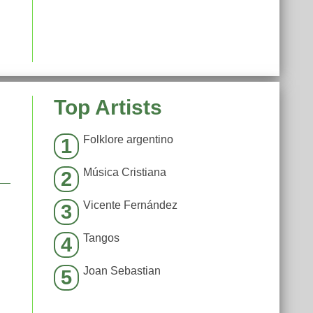
Top Artists
Folklore argentino
1
Música Cristiana
2
Vicente Fernández
3
Tangos
4
Joan Sebastian
5