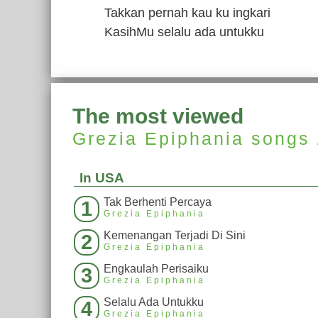
Takkan pernah kau ku ingkari
KasihMu selalu ada untukku
The most viewed
Grezia Epiphania
songs
In USA
Tak Berhenti Percaya
1
Grezia Epiphania
Kemenangan Terjadi Di Sini
2
Grezia Epiphania
Engkaulah Perisaiku
3
Grezia Epiphania
Selalu Ada Untukku
4
Grezia Epiphania