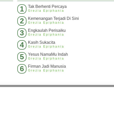
Tak Berhenti Percaya
1
Grezia Epiphania
Kemenangan Terjadi Di Sini
2
Grezia Epiphania
Engkaulah Perisaiku
3
Grezia Epiphania
Kasih Sukacita
4
Grezia Epiphania
Yesus NamaMu Indah
5
Grezia Epiphania
Firman Jadi Manusia
6
Grezia Epiphania