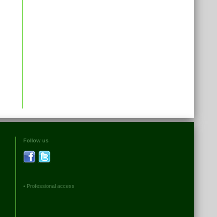
Follow us
•
Professional access