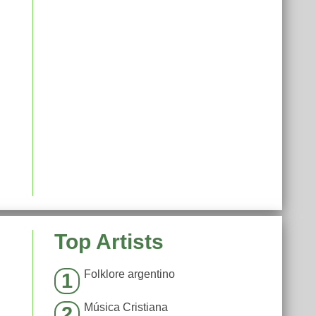
Top Artists
Folklore argentino
1
Música Cristiana
2