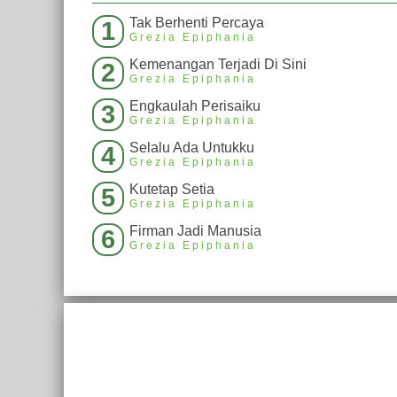
Tak Berhenti Percaya
1
Grezia Epiphania
Kemenangan Terjadi Di Sini
2
Grezia Epiphania
Engkaulah Perisaiku
3
Grezia Epiphania
Selalu Ada Untukku
4
Grezia Epiphania
Kutetap Setia
5
Grezia Epiphania
Firman Jadi Manusia
6
Grezia Epiphania