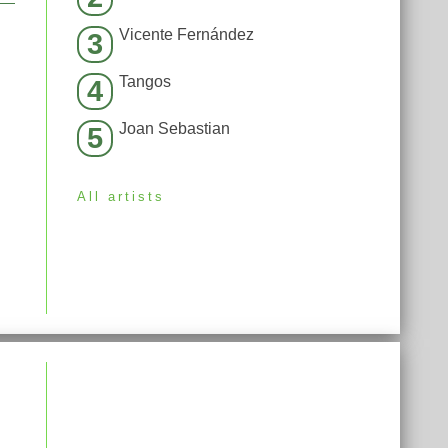
Vicente Fernández
3
Tangos
4
Joan Sebastian
5
All artists