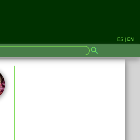
ES
|
EN