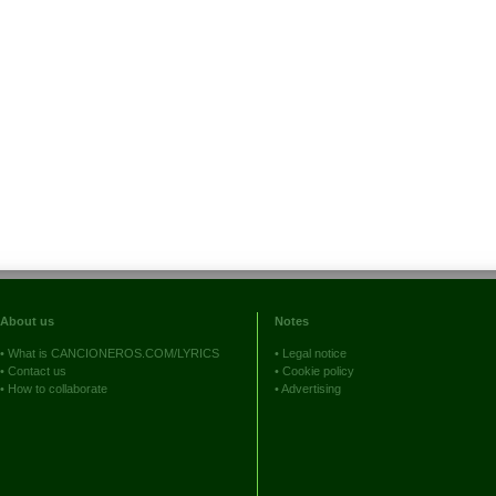
About us
Notes
•
What is CANCIONEROS.COM/LYRICS
•
Legal notice
•
Contact us
•
Cookie policy
•
How to collaborate
•
Advertising