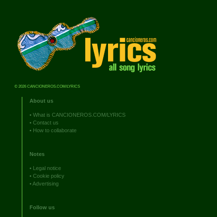
© 2026 CANCIONEROS.COM/LYRICS
About us
•
What is CANCIONEROS.COM/LYRICS
•
Contact us
•
How to collaborate
Notes
•
Legal notice
•
Cookie policy
•
Advertising
Follow us