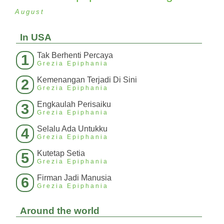
August
In USA
Tak Berhenti Percaya
1
Grezia Epiphania
Kemenangan Terjadi Di Sini
2
Grezia Epiphania
Engkaulah Perisaiku
3
Grezia Epiphania
Selalu Ada Untukku
4
Grezia Epiphania
Kutetap Setia
5
Grezia Epiphania
Firman Jadi Manusia
6
Grezia Epiphania
Around the world