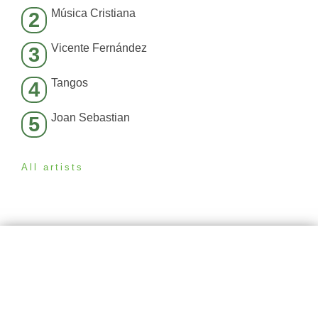
Música Cristiana
2
Vicente Fernández
3
Tangos
4
Joan Sebastian
5
All artists