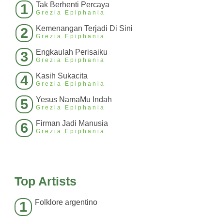
Tak Berhenti Percaya
1
Grezia Epiphania
Kemenangan Terjadi Di Sini
2
Grezia Epiphania
Engkaulah Perisaiku
3
Grezia Epiphania
Kasih Sukacita
4
Grezia Epiphania
Yesus NamaMu Indah
5
Grezia Epiphania
Firman Jadi Manusia
6
Grezia Epiphania
Top Artists
Folklore argentino
1