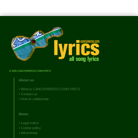
© 2026 CANCIONEROS.COM/LYRICS
About us
•
What is CANCIONEROS.COM/LYRICS
•
Contact us
•
How to collaborate
Notes
•
Legal notice
•
Cookie policy
•
Advertising