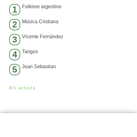
Folklore argentino
1
Música Cristiana
2
Vicente Fernández
3
Tangos
4
Joan Sebastian
5
All artists