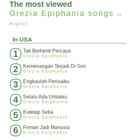
The most viewed
Grezia Epiphania
songs
in
August
In USA
Tak Berhenti Percaya
1
Grezia Epiphania
Kemenangan Terjadi Di Sini
2
Grezia Epiphania
Engkaulah Perisaiku
3
Grezia Epiphania
Selalu Ada Untukku
4
Grezia Epiphania
Kutetap Setia
5
Grezia Epiphania
Firman Jadi Manusia
6
Grezia Epiphania