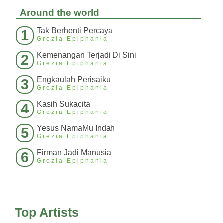
Around the world
Tak Berhenti Percaya
1
Grezia Epiphania
Kemenangan Terjadi Di Sini
2
Grezia Epiphania
Engkaulah Perisaiku
3
Grezia Epiphania
Kasih Sukacita
4
Grezia Epiphania
Yesus NamaMu Indah
5
Grezia Epiphania
Firman Jadi Manusia
6
Grezia Epiphania
Top Artists