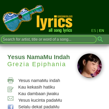
ES
|
EN
Yesus NamaMu Indah
Grezia Epiphania
Yesus namaMu indah
Kau kekasih hatiku
Kau dambaan jiwaku
Yesus kucinta padaMu
Selalu dekat padaMu