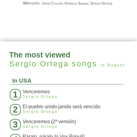
Writer/s:
Jorge Coulón, Horacio Salinas, Sergio Ortega
The most viewed
Sergio Ortega
songs
in August
In USA
Venceremos
1
Sergio Ortega
El pueblo unido jamás será vencido
2
Sergio Ortega
Venceremos (2ª versión)
3
Sergio Ortega
Páralo, páralo [o Vox Populi]