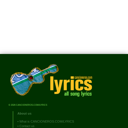
© 2026 CANCIONEROS.COM/LYRICS
About us
•
What is CANCIONEROS.COM/LYRICS
•
Contact us