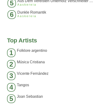
Aus Dem Vereisten Unterholz Verschneiter Wälder
5
Aaskereia
Dunkle Romantik
6
Aaskereia
Top Artists
Folklore argentino
1
Música Cristiana
2
Vicente Fernández
3
Tangos
4
Joan Sebastian
5