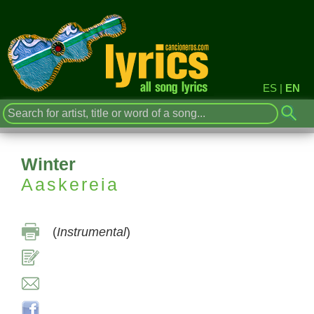
ES
|
EN
Winter
Aaskereia
(
Instrumental
)