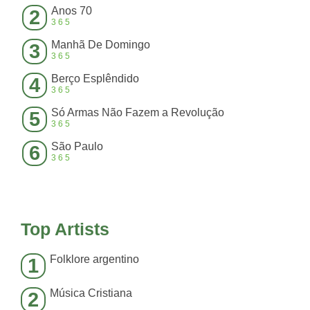
Anos 70
2
365
Manhã De Domingo
3
365
Berço Esplêndido
4
365
Só Armas Não Fazem a Revolução
5
365
São Paulo
6
365
Top Artists
Folklore argentino
1
Música Cristiana
2