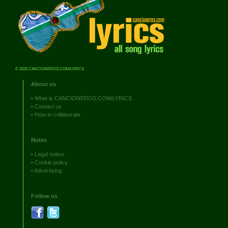
© 2026 CANCIONEROS.COM/LYRICS
About us
•
What is CANCIONEROS.COM/LYRICS
•
Contact us
•
How to collaborate
Notes
•
Legal notice
•
Cookie policy
•
Advertising
Follow us