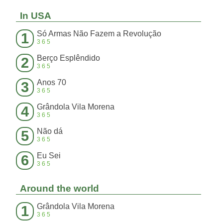
In USA
Só Armas Não Fazem a Revolução
1
365
Berço Esplêndido
2
365
Anos 70
3
365
Grândola Vila Morena
4
365
Não dá
5
365
Eu Sei
6
365
Around the world
Grândola Vila Morena
1
365