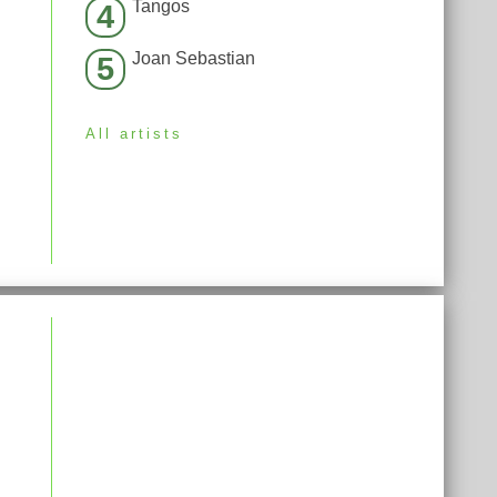
Tangos
4
Joan Sebastian
5
All artists