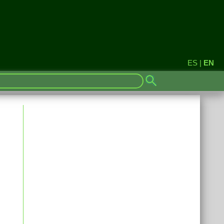
ES
|
EN