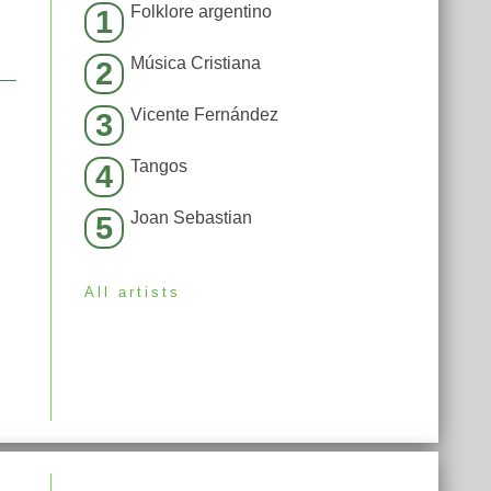
Folklore argentino
1
Música Cristiana
2
Vicente Fernández
3
Tangos
4
Joan Sebastian
5
All artists