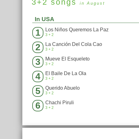
3+2
songs
in August
In USA
Los Niños Queremos La Paz
1
3+2
La Canción Del Cola Cao
2
3+2
Mueve El Esqueleto
3
3+2
El Baile De La Ola
4
3+2
Querido Abuelo
5
3+2
Chachi Piruli
6
3+2