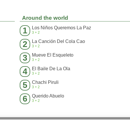
Around the world
Los Niños Queremos La Paz
1
3+2
La Canción Del Cola Cao
2
3+2
Mueve El Esqueleto
3
3+2
El Baile De La Ola
4
3+2
Chachi Piruli
5
3+2
Querido Abuelo
6
3+2