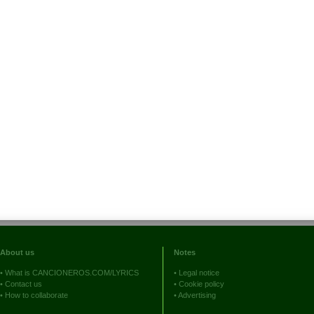
About us
Notes
•
What is CANCIONEROS.COM/LYRICS
•
Legal notice
•
Contact us
•
Cookie policy
•
How to collaborate
•
Advertising