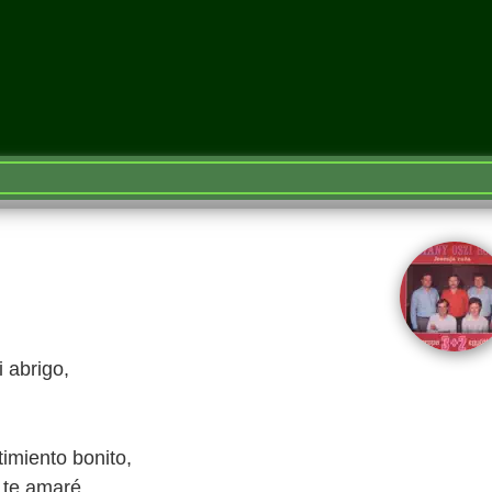
 abrigo,
imiento bonito,
 te amaré