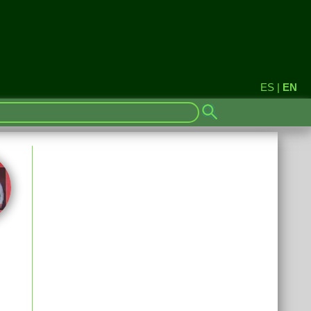
ES
|
EN