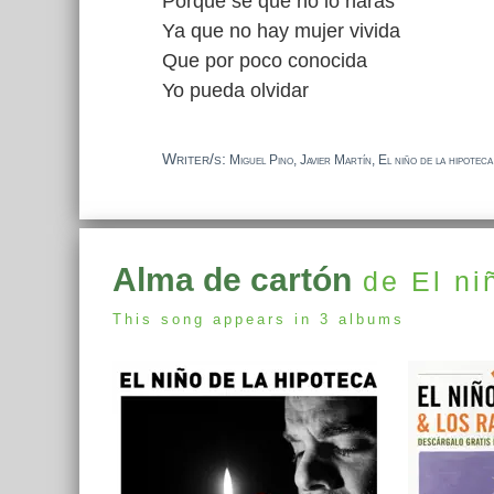
Porque se que no lo harás
Ya que no hay mujer vivida
Que por poco conocida
Yo pueda olvidar
Writer/s:
Miguel Pino, Javier Martín, El niño de la hipoteca
Alma de cartón
de El ni
This song appears in 3 albums