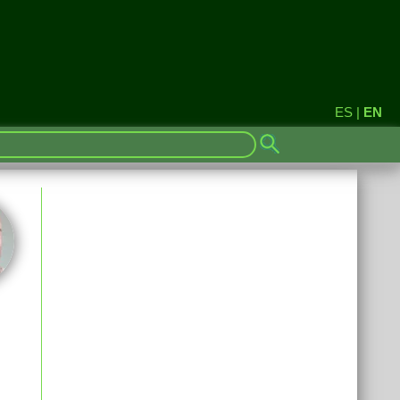
ES
|
EN