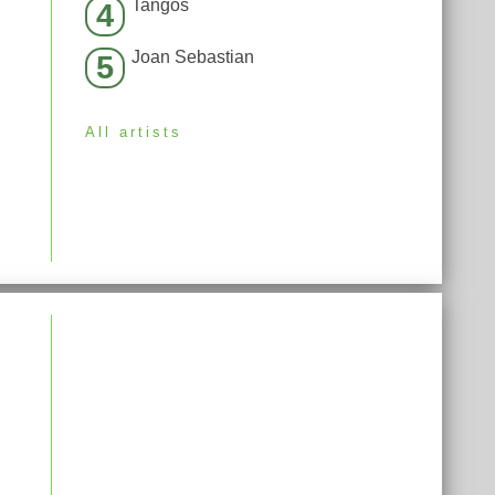
Tangos
4
Joan Sebastian
5
All artists