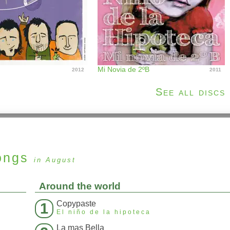
Mi Novia de 2ºB
2012
2011
See all discs
ongs
in August
Around the world
Copypaste
1
El niño de la hipoteca
La mas Bella