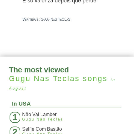
E só valoriza depois que perde
Writer/s:
GuGu NaS TeCLaS
The most viewed
Gugu Nas Teclas
songs
in
August
In USA
Não Vai Lamber
1
Gugu Nas Teclas
Selfie Com Bastão
2
Gugu Nas Teclas