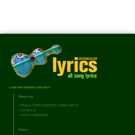
© 2026 CANCIONEROS.COM/LYRICS
About us
•
What is CANCIONEROS.COM/LYRICS
•
Contact us
•
How to collaborate
Notes