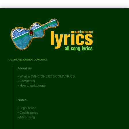
© 2026 CANCIONEROS.COM/LYRICS
About us
•
What is CANCIONEROS.COM/LYRICS
•
Contact us
•
How to collaborate
Notes
•
Legal notice
•
Cookie policy
•
Advertising