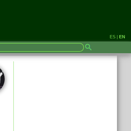
ES
|
EN