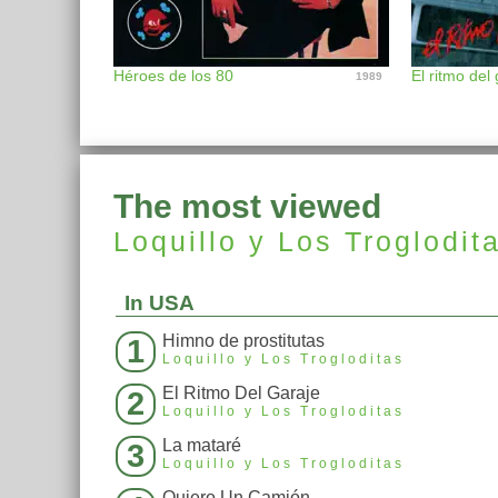
Héroes de los 80
1989
The most viewed
Loquillo y Los Troglodit
In USA
Himno de prostitutas
1
Loquillo y Los Trogloditas
El Ritmo Del Garaje
2
Loquillo y Los Trogloditas
La mataré
3
Loquillo y Los Trogloditas
Quiero Un Camión