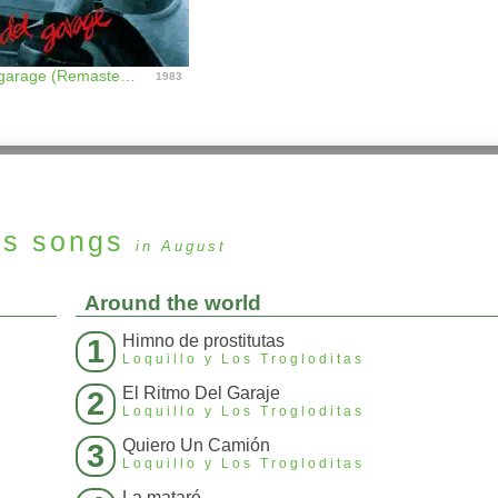
El ritmo del garage (Remaster 2017)
1983
as
songs
in August
Around the world
Himno de prostitutas
1
Loquillo y Los Trogloditas
El Ritmo Del Garaje
2
Loquillo y Los Trogloditas
Quiero Un Camión
3
Loquillo y Los Trogloditas
La mataré