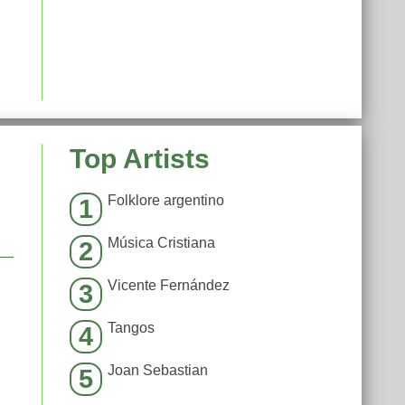
Top Artists
Folklore argentino
1
Música Cristiana
2
Vicente Fernández
3
Tangos
4
Joan Sebastian
5