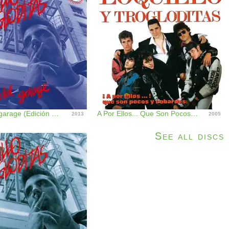
El ritmo del garage (Edición 30 aniversario)
A Por Ellos... Que Son Pocos Y Cobardes
2013
2005
See all discs