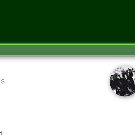
as
d.