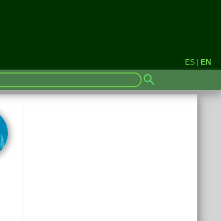
ES
|
EN