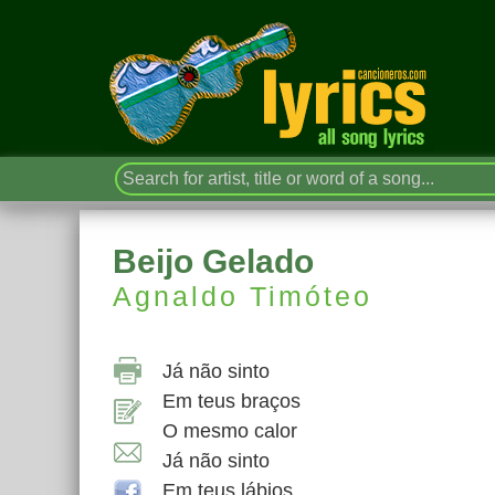
Beijo Gelado
Agnaldo Timóteo
Já não sinto
Em teus braços
O mesmo calor
Já não sinto
Em teus lábios