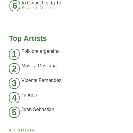
In Ginocchio da Te
6
Gianni Morandi
Top Artists
Folklore argentino
1
Música Cristiana
2
Vicente Fernández
3
Tangos
4
Joan Sebastian
5
All artists