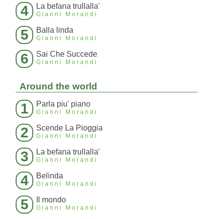
La befana trullalla'
4
Gianni Morandi
Balla linda
5
Gianni Morandi
Sai Che Succede
6
Gianni Morandi
Around the world
Parla piu' piano
1
Gianni Morandi
Scende La Pioggia
2
Gianni Morandi
La befana trullalla'
3
Gianni Morandi
Belinda
4
Gianni Morandi
Il mondo
5
Gianni Morandi