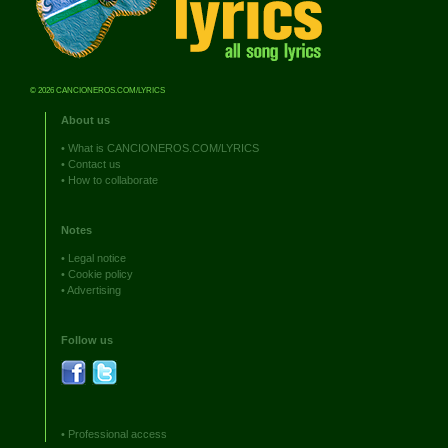
© 2026 CANCIONEROS.COM/LYRICS
About us
•
What is CANCIONEROS.COM/LYRICS
•
Contact us
•
How to collaborate
Notes
•
Legal notice
•
Cookie policy
•
Advertising
Follow us
•
Professional access